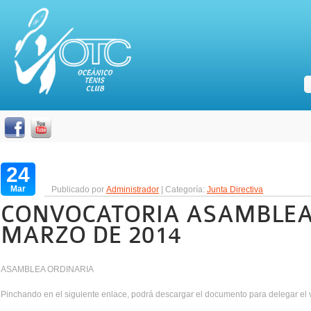
24
Mar
Publicado por
Administrador
| Categoría:
Junta Directiva
CONVOCATORIA ASAMBLEA 
MARZO DE 2014
ASAMBLEA ORDINARIA
Pinchando en el siguiente enlace, podrá descargar el documento para delegar el v