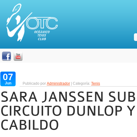
07
Jun
Publicado por
Administrador
| Categoría:
Tenis
SARA JANSSEN SU
CIRCUITO DUNLOP Y
CABILDO