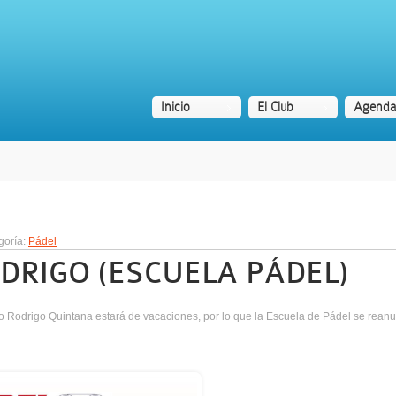
Inicio
El Club
Agenda
goría:
Pádel
DRIGO (ESCUELA PÁDEL)
to Rodrigo Quintana estará de vacaciones, por lo que la Escuela de Pádel se reanud