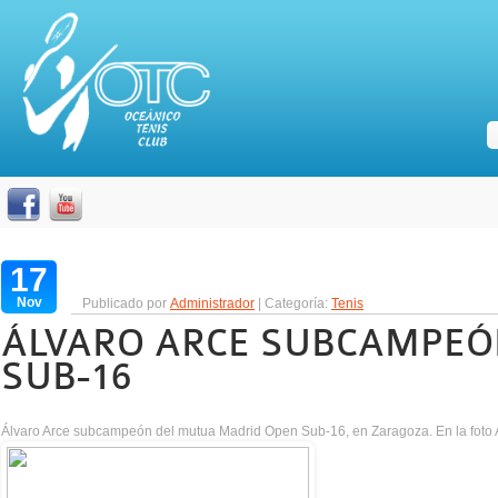
17
Nov
Publicado por
Administrador
| Categoría:
Tenis
ÁLVARO ARCE SUBCAMPEÓ
SUB-16
Álvaro Arce subcampeón del mutua Madrid Open Sub-16, en Zaragoza. En la foto A