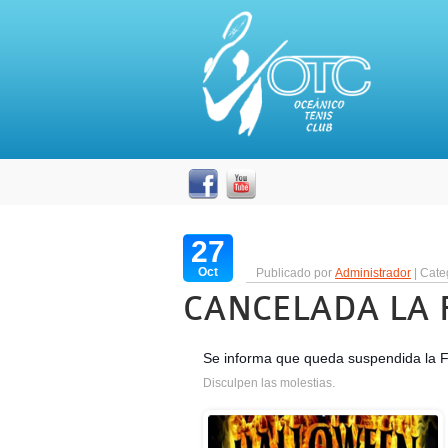
27
Oct
Publicado por
Administrador
| Cate
CANCELADA LA 
Se informa que queda suspendida la F
Disculpen las molestias.