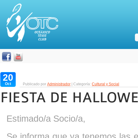
20
Oct
Publicado por
Administrador
| Categoría:
Cultural y Social
FIESTA DE HALLOWE
Estimado/a Socio/a,
Se informa que ya tenemos las en