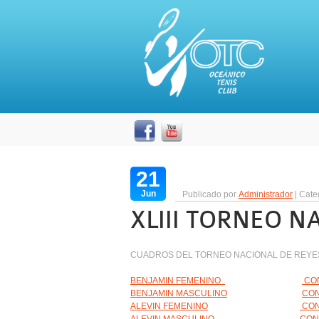
21
Jun
Publicado por
Administrador
| Cate
XLIII TORNEO N
CUADROS DEL TORNEO NACIONAL DE REYE
BENJAMIN FEMENINO
CON
BENJAMIN MASCULINO
CON
ALEVIN FEMENINO
CON