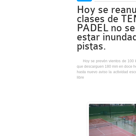
Hoy se reanu
clases de TE
PADEL no se 
estar inunda
pistas.
Hoy se prevén vientos de 100 k
que descarguen 180 mm en doce hor
hasta nuevo aviso la actividad esco
libre