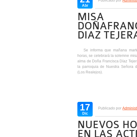
Publicado por
Administ
Abr
MISA
DOÑAFRAN
DIAZ TEJER
Se informa que mañana marte
horas, se celebrará la solemne mis
alma de Doña Francisca Díaz Tejera
la parroquia de Nuestra Señora 
(Los Realejos).
17
Publicado por
Administ
Dic
NUEVOS HO
EN LAS ACT