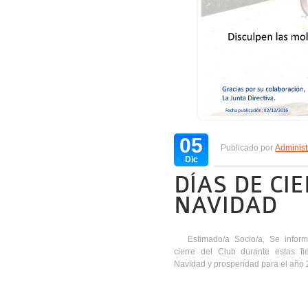
05
Publicado por
Administ
Dic
DÍAS DE CI
NAVIDAD
Estimado/a Socio/a, Se infor
cierre del Club durante estas f
Navidad y prosperidad para el año 