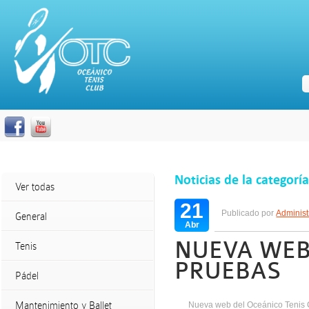
Noticias de la categorí
Ver todas
21
Publicado por
Administ
General
Abr
NUEVA WEB
Tenis
PRUEBAS
Pádel
Mantenimiento y Ballet
Nueva web del Oceánico Tenis 