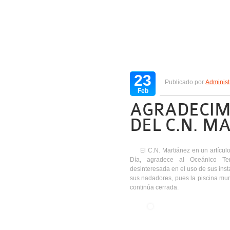
23
Publicado por
Administ
Feb
AGRADECIM
DEL C.N. M
El C.N. Martiánez en un artícul
Día, agradece al Oceánico Ten
desinteresada en el uso de sus inst
sus nadadores, pues la piscina mun
continúa cerrada.