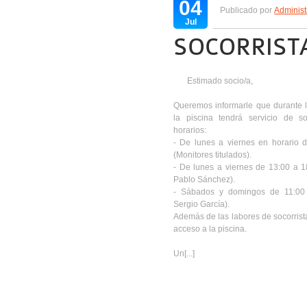
04
Publicado por
Administ
Jul
SOCORRIST
Estimado socio/a,
Queremos informarle que durante l
la piscina tendrá servicio de so
horarios:
- De lunes a viernes en horario
(Monitores titulados).
- De lunes a viernes de 13:00 a 1
Pablo Sánchez).
- Sábados y domingos de 11:00 
Sergio García).
Además de las labores de socorrista
acceso a la piscina.
Un[...]