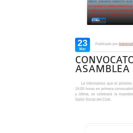
23
Publicado por
Administ
Mar
CONVOCATO
ASAMBLEA 2
Le informamos que el próximo
19:00 horas en primera convocator
y última, se celebrará la Asamble
Salón Social del Club.