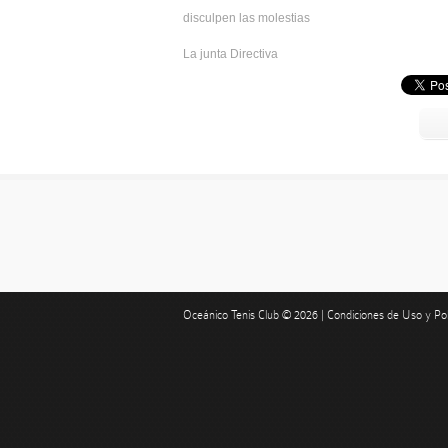
disculpen las molestias
La junta Directiva
Oceánico Tenis Club © 2026 |
Condiciones de Uso y Polí