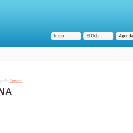
Inicio
El Club
Agenda
goría:
General
INA